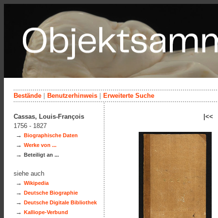
Bestände
|
Benutzerhinweis
|
Erweiterte Suche
Cassas, Louis-François
|<<
1756 - 1827
→
Biographische Daten
→
Werke von ...
→
Beteiligt an ...
siehe auch
→
Wikipedia
→
Deutsche Biographie
→
Deutsche Digitale Bibliothek
→
Kalliope-Verbund