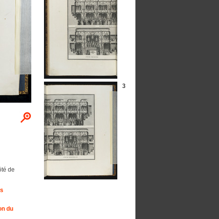
3
ôté de
es
on du
.