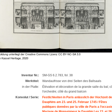
Inventar Nr.:
SM-GS 6.2.783, fol. 38
Werktitel:
Wandaufrisse von drei Seiten des Ballsaals
in der Platte:
Élévation et décoration de la grande salle du bal; c
l'orchestre; côté du grand balcon
Konvolut / Serie:
Festlichkeiten in Paris anlässlich der Hochzeit d
Dauphins am 23. und 25. Februar 1745 / Fêtes
publiques données par la ville de Paris a l’occasi
Mariage de Monseigneur le Dauphin Les 23. et 26