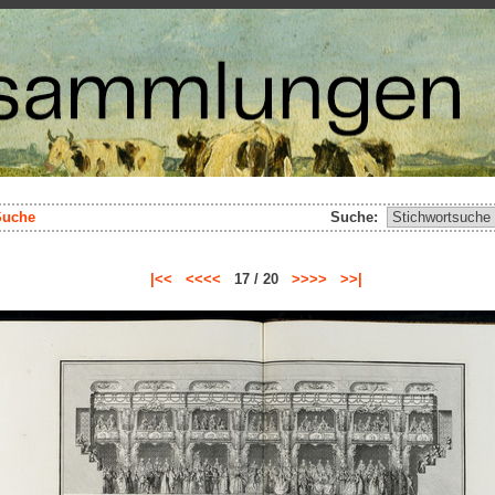
Suche
Suche:
|<<
<<<<
17 / 20
>>>>
>>|