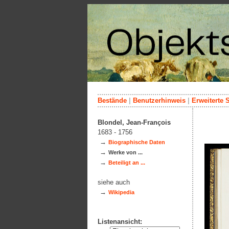
Bestände
|
Benutzerhinweis
|
Erweiterte 
Blondel, Jean-François
1683 - 1756
→
Biographische Daten
→
Werke von ...
→
Beteiligt an ...
siehe auch
→
Wikipedia
Listenansicht: