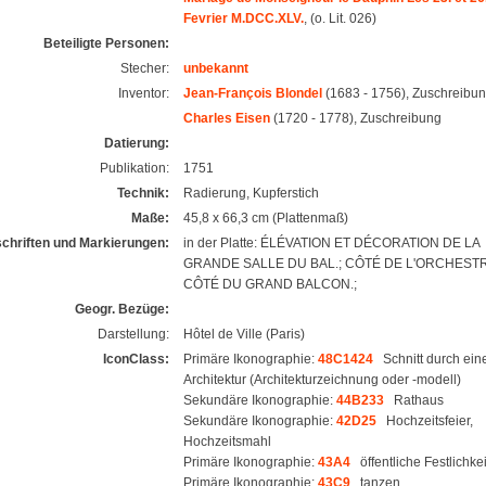
Fevrier M.DCC.XLV.
, (o. Lit. 026)
Beteiligte Personen:
Stecher:
unbekannt
Inventor:
Jean-François Blondel
(1683 - 1756), Zuschreibu
Charles Eisen
(1720 - 1778), Zuschreibung
Datierung:
Publikation:
1751
Technik:
Radierung, Kupferstich
Maße:
45,8 x 66,3 cm (Plattenmaß)
schriften und Markierungen:
in der Platte: ÉLÉVATION ET DÉCORATION DE LA
GRANDE SALLE DU BAL.; CÔTÉ DE L'ORCHEST
CÔTÉ DU GRAND BALCON.;
Geogr. Bezüge:
Darstellung:
Hôtel de Ville (Paris)
IconClass:
Primäre Ikonographie:
48C1424
Schnitt durch ein
Architektur (Architekturzeichnung oder -modell)
Sekundäre Ikonographie:
44B233
Rathaus
Sekundäre Ikonographie:
42D25
Hochzeitsfeier,
Hochzeitsmahl
Primäre Ikonographie:
43A4
öffentliche Festlichke
Primäre Ikonographie:
43C9
tanzen