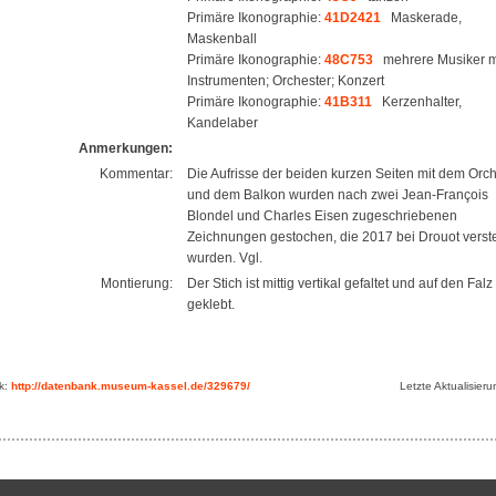
Primäre Ikonographie:
41D2421
Maskerade,
Maskenball
Primäre Ikonographie:
48C753
mehrere Musiker m
Instrumenten; Orchester; Konzert
Primäre Ikonographie:
41B311
Kerzenhalter,
Kandelaber
Anmerkungen:
Kommentar:
Die Aufrisse der beiden kurzen Seiten mit dem Orc
und dem Balkon wurden nach zwei Jean-François
Blondel und Charles Eisen zugeschriebenen
Zeichnungen gestochen, die 2017 bei Drouot verste
wurden. Vgl.
Montierung:
Der Stich ist mittig vertikal gefaltet und auf den Falz
geklebt.
nk:
http://datenbank.museum-kassel.de/329679/
Letzte Aktualisier