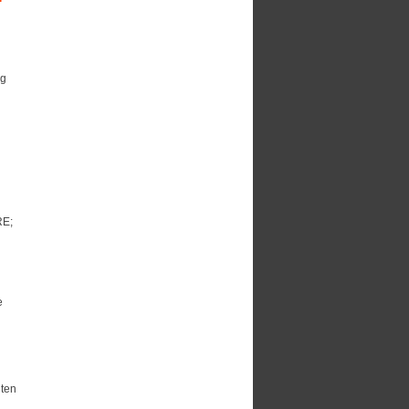
ng
RE;
e
iten