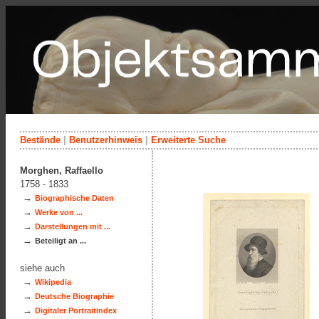
Bestände
|
Benutzerhinweis
|
Erweiterte Suche
Morghen, Raffaello
1758 - 1833
→
Biographische Daten
→
Werke von ...
→
Darstellungen mit ...
→
Beteiligt an ...
siehe auch
→
Wikipedia
→
Deutsche Biographie
→
Digitaler Portraitindex