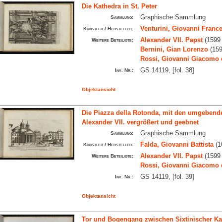
Die Kathedra in St. Peter
Graphische Sammlung
Sammlung:
Venturini, Giovanni Franc
Künstler / Hersteller:
Alexander VII. Papst
(1599 
Weitere Beteiligte:
Bernini, Gian Lorenzo
(159
Rossi, Giovanni Giacomo 
GS 14119, [fol. 38]
Inv. Nr.:
Objektansicht
Die Piazza della Rotonda, mit den umgebend
Alexander VII. vergrößert und geebnet
Graphische Sammlung
Sammlung:
Falda, Giovanni Battista
(1
Künstler / Hersteller:
Alexander VII. Papst
(1599 
Weitere Beteiligte:
Rossi, Giovanni Giacomo 
GS 14119, [fol. 39]
Inv. Nr.:
Objektansicht
Tor und Bogengang zwischen Sixtinischer Kape