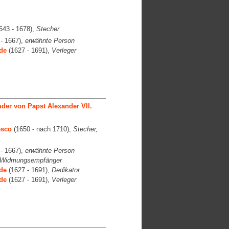
643 - 1678),
Stecher
- 1667),
erwähnte Person
de
(1627 - 1691),
Verleger
der von Papst Alexander VII.
esco
(1650 - nach 1710),
Stecher,
- 1667),
erwähnte Person
Widmungsempfänger
de
(1627 - 1691),
Dedikator
de
(1627 - 1691),
Verleger