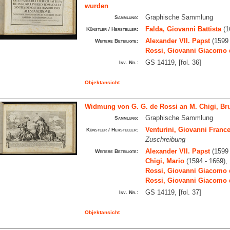
wurden
Graphische Sammlung
Sammlung:
Falda, Giovanni Battista
(1
Künstler / Hersteller:
Alexander VII. Papst
(1599 
Weitere Beteiligte:
Rossi, Giovanni Giacomo 
GS 14119, [fol. 36]
Inv. Nr.:
Objektansicht
Widmung von G. G. de Rossi an M. Chigi, Bru
Graphische Sammlung
Sammlung:
Venturini, Giovanni Franc
Künstler / Hersteller:
Zuschreibung
Alexander VII. Papst
(1599 
Weitere Beteiligte:
Chigi, Mario
(1594 - 1669),
Rossi, Giovanni Giacomo 
Rossi, Giovanni Giacomo 
GS 14119, [fol. 37]
Inv. Nr.:
Objektansicht