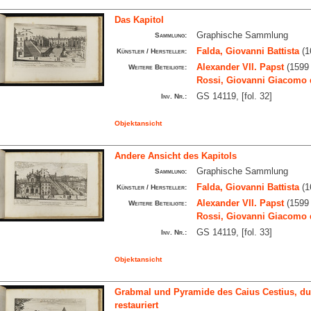
Das Kapitol
Graphische Sammlung
Sammlung:
Falda, Giovanni Battista
(1
Künstler / Hersteller:
Alexander VII. Papst
(1599 
Weitere Beteiligte:
Rossi, Giovanni Giacomo 
GS 14119, [fol. 32]
Inv. Nr.:
Objektansicht
Andere Ansicht des Kapitols
Graphische Sammlung
Sammlung:
Falda, Giovanni Battista
(1
Künstler / Hersteller:
Alexander VII. Papst
(1599 
Weitere Beteiligte:
Rossi, Giovanni Giacomo 
GS 14119, [fol. 33]
Inv. Nr.:
Objektansicht
Grabmal und Pyramide des Caius Cestius, dur
restauriert