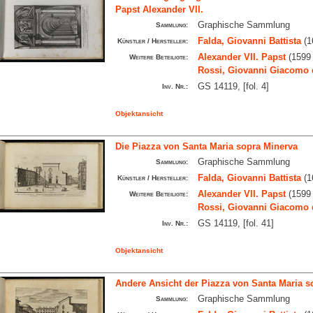
Papst Alexander VII.
Graphische Sammlung
Sammlung:
Falda, Giovanni Battista
(1
Künstler / Hersteller:
Alexander VII. Papst
(1599 
Weitere Beteiligte:
Rossi, Giovanni Giacomo 
GS 14119, [fol. 4]
Inv. Nr.:
Objektansicht
Die Piazza von Santa Maria sopra Minerva
Graphische Sammlung
Sammlung:
Falda, Giovanni Battista
(1
Künstler / Hersteller:
Alexander VII. Papst
(1599 
Weitere Beteiligte:
Rossi, Giovanni Giacomo 
GS 14119, [fol. 41]
Inv. Nr.:
Objektansicht
Andere Ansicht der Piazza von Santa Maria s
Graphische Sammlung
Sammlung: