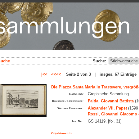
Suche
Suche:
|<<
<<<<
Seite 2 von 3
|
insges. 67 Einträg
Die Piazza Santa Maria in Trastevere, vergröß
Graphische Sammlung
Sammlung:
Falda, Giovanni Battista
(1
Künstler / Hersteller:
Alexander VII. Papst
(1599 
Weitere Beteiligte:
Rossi, Giovanni Giacomo 
GS 14119, [fol. 31]
Inv. Nr.:
Objektansicht