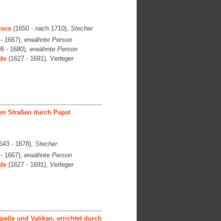
esco
(1650 - nach 1710),
Stecher
- 1667),
erwähnte Person
8 - 1680),
erwähnte Person
de
(1627 - 1691),
Verleger
en Straßen durch Papst
643 - 1678),
Stecher
- 1667),
erwähnte Person
de
(1627 - 1691),
Verleger
lle und Vatikan, errichtet durch