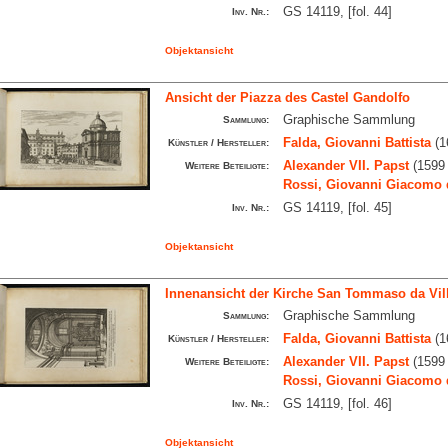
GS 14119, [fol. 44]
Inv. Nr.:
Objektansicht
Ansicht der Piazza des Castel Gandolfo
Graphische Sammlung
Sammlung:
Falda, Giovanni Battista
(1
Künstler / Hersteller:
Alexander VII. Papst
(1599 
Weitere Beteiligte:
Rossi, Giovanni Giacomo 
GS 14119, [fol. 45]
Inv. Nr.:
Objektansicht
Innenansicht der Kirche San Tommaso da Vill
Graphische Sammlung
Sammlung:
Falda, Giovanni Battista
(1
Künstler / Hersteller:
Alexander VII. Papst
(1599 
Weitere Beteiligte:
Rossi, Giovanni Giacomo 
GS 14119, [fol. 46]
Inv. Nr.:
Objektansicht