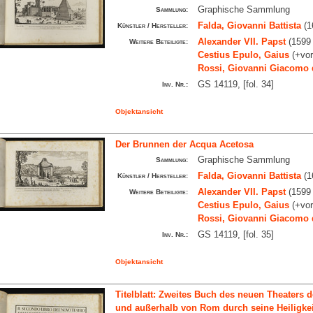
Graphische Sammlung
Sammlung:
Falda, Giovanni Battista
(1
Künstler / Hersteller:
Alexander VII. Papst
(1599 
Weitere Beteiligte:
Cestius Epulo, Gaius
(+vor
Rossi, Giovanni Giacomo 
GS 14119, [fol. 34]
Inv. Nr.:
Objektansicht
Der Brunnen der Acqua Acetosa
Graphische Sammlung
Sammlung:
Falda, Giovanni Battista
(1
Künstler / Hersteller:
Alexander VII. Papst
(1599 
Weitere Beteiligte:
Cestius Epulo, Gaius
(+vor
Rossi, Giovanni Giacomo 
GS 14119, [fol. 35]
Inv. Nr.:
Objektansicht
Titelblatt: Zweites Buch des neuen Theaters 
und außerhalb von Rom durch seine Heiligkeit