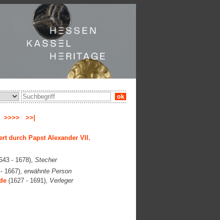
ok
e
>>>>
>>|
ert durch Papst Alexander VII.
643 - 1678),
Stecher
- 1667),
erwähnte Person
de
(1627 - 1691),
Verleger