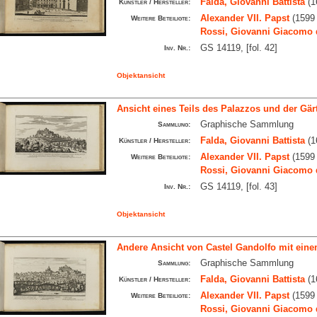
Falda, Giovanni Battista
(1
Künstler / Hersteller:
Alexander VII. Papst
(1599 
Weitere Beteiligte:
Rossi, Giovanni Giacomo 
GS 14119, [fol. 42]
Inv. Nr.:
Objektansicht
Ansicht eines Teils des Palazzos und der Gär
Graphische Sammlung
Sammlung:
Falda, Giovanni Battista
(1
Künstler / Hersteller:
Alexander VII. Papst
(1599 
Weitere Beteiligte:
Rossi, Giovanni Giacomo 
GS 14119, [fol. 43]
Inv. Nr.:
Objektansicht
Andere Ansicht von Castel Gandolfo mit eine
Graphische Sammlung
Sammlung:
Falda, Giovanni Battista
(1
Künstler / Hersteller:
Alexander VII. Papst
(1599 
Weitere Beteiligte:
Rossi, Giovanni Giacomo 