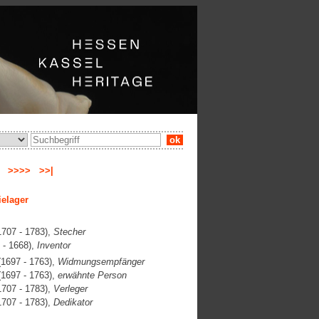
ok
ge
>>>>
>>|
ielager
707 - 1783),
Stecher
 - 1668),
Inventor
1697 - 1763),
Widmungsempfänger
1697 - 1763),
erwähnte Person
707 - 1783),
Verleger
707 - 1783),
Dedikator