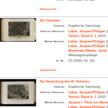
Objektansicht
Der Chemiker
Graphische Sammlung
Sammlung:
Lebas, Jacques-Philippe
(1
Künstler / Hersteller:
Teniers, David d. J.
(1610 -
Lebas, Jacques-Philippe
(1
Weitere Beteiligte:
Lebas, Jacques-Philippe
(1
Wassenaer-Obdam, Jacob 
Widmungsempfänger
GS 20303, fol. 110
Inv. Nr.:
Objektansicht
Die Versuchung des Hl. Antonius
Graphische Sammlung
Sammlung:
Lebas, Jacques-Philippe
(1
Künstler / Hersteller:
Teniers, David d. J.
(1610 -
Jacques I. Fürst von Mon
Weitere Beteiligte:
Lebas, Jacques-Philippe
(1