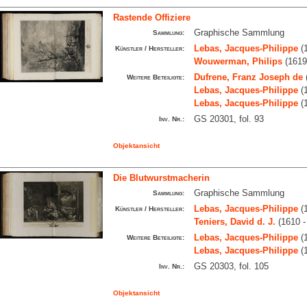
Rastende Offiziere
Graphische Sammlung
Sammlung:
Lebas, Jacques-Philippe
(1
Künstler / Hersteller:
Wouwerman, Philips
(1619
Dufrene, Franz Joseph de
Weitere Beteiligte:
Lebas, Jacques-Philippe
(1
Lebas, Jacques-Philippe
(1
GS 20301, fol. 93
Inv. Nr.:
Objektansicht
Die Blutwurstmacherin
Graphische Sammlung
Sammlung:
Lebas, Jacques-Philippe
(1
Künstler / Hersteller:
Teniers, David d. J.
(1610 -
Lebas, Jacques-Philippe
(1
Weitere Beteiligte:
Lebas, Jacques-Philippe
(1
GS 20303, fol. 105
Inv. Nr.:
Objektansicht