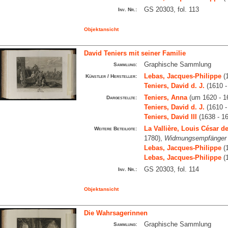
GS 20303, fol. 113
Inv. Nr.:
Objektansicht
David Teniers mit seiner Familie
Graphische Sammlung
Sammlung:
Lebas, Jacques-Philippe
(1
Künstler / Hersteller:
Teniers, David d. J.
(1610 -
Teniers, Anna
(um 1620 - 1
Dargestellte:
Teniers, David d. J.
(1610 -
Teniers, David III
(1638 - 1
La Vallière, Louis César 
Weitere Beteiligte:
1780),
Widmungsempfänger
Lebas, Jacques-Philippe
(1
Lebas, Jacques-Philippe
(1
GS 20303, fol. 114
Inv. Nr.:
Objektansicht
Die Wahrsagerinnen
Graphische Sammlung
Sammlung: