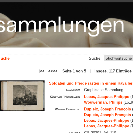
Suche
Suche:
|<< <<<< Seite 1 von 5
|
insges. 117 Einträ
Soldaten und Pferde rasten in einem Kavaller
Graphische Sammlung
Sammlung:
Lebas, Jacques-Philippe
(1
Künstler / Hersteller:
Wouwerman, Philips
(1619
Dupleix, Joseph François
(
Weitere Beteiligte:
Dupleix, Joseph François
(
Lebas, Jacques-Philippe
(1
Lebas, Jacques-Philippe
(1
GS 20301, fol. 110
Inv. Nr.: