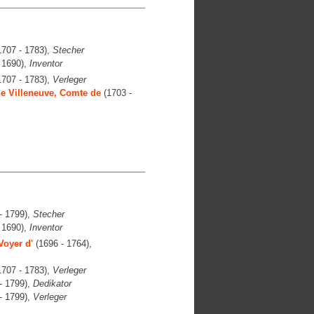
707 - 1783),
Stecher
 1690),
Inventor
707 - 1783),
Verleger
e Villeneuve, Comte de
(1703 -
- 1799),
Stecher
 1690),
Inventor
Voyer d'
(1696 - 1764),
707 - 1783),
Verleger
- 1799),
Dedikator
- 1799),
Verleger