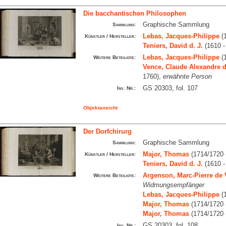
Die bacchantischen Philosophen
Graphische Sammlung
Sammlung:
Lebas, Jacques-Philippe
(1
Künstler / Hersteller:
Teniers, David d. J.
(1610 -
Lebas, Jacques-Philippe
(1
Weitere Beteiligte:
Vence, Claude Alexandre d
1760),
erwähnte Person
GS 20303, fol. 107
Inv. Nr.:
Objektansicht
Der Dorfchirurg
Graphische Sammlung
Sammlung:
Major, Thomas
(1714/1720 
Künstler / Hersteller:
Teniers, David d. J.
(1610 -
Argenson, Marc-Pierre de 
Weitere Beteiligte:
Widmungsempfänger
Lebas, Jacques-Philippe
(1
Major, Thomas
(1714/1720 
Major, Thomas
(1714/1720 
GS 20303, fol. 108
Inv. Nr.: