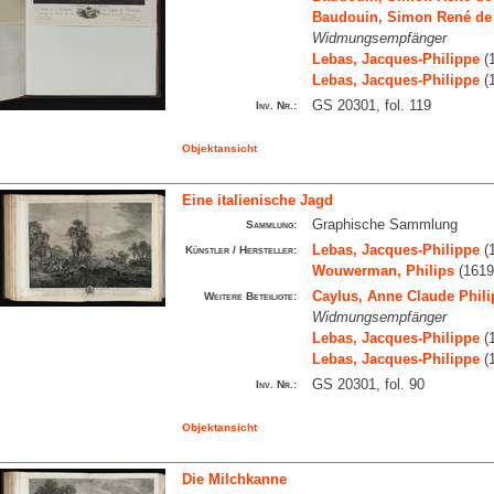
Baudouin, Simon René de
Widmungsempfänger
Lebas, Jacques-Philippe
(1
Lebas, Jacques-Philippe
(1
GS 20301, fol. 119
Inv. Nr.:
Objektansicht
Eine italienische Jagd
Graphische Sammlung
Sammlung:
Lebas, Jacques-Philippe
(1
Künstler / Hersteller:
Wouwerman, Philips
(1619
Caylus, Anne Claude Phili
Weitere Beteiligte:
Widmungsempfänger
Lebas, Jacques-Philippe
(1
Lebas, Jacques-Philippe
(1
GS 20301, fol. 90
Inv. Nr.:
Objektansicht
Die Milchkanne