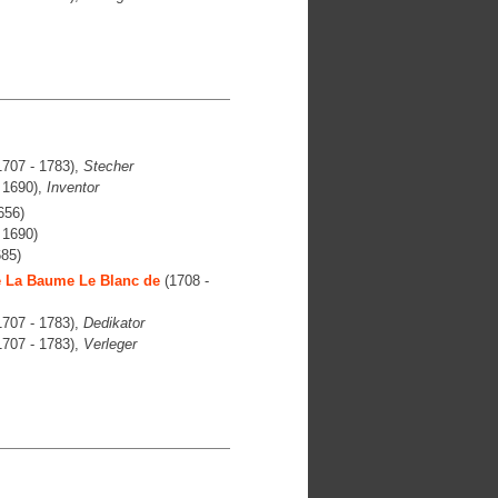
707 - 1783),
Stecher
 1690),
Inventor
656)
 1690)
685)
de La Baume Le Blanc de
(1708 -
707 - 1783),
Dedikator
707 - 1783),
Verleger