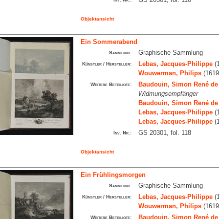
Objektansicht
Ein Sommerabend
Graphische Sammlung
Sammlung:
Lebas, Jacques-Philippe
(1
Künstler / Hersteller:
Wouwerman, Philips
(1619
Baudouin, Simon René de
Weitere Beteiligte:
Widmungsempfänger
Baudouin, Simon René de
Lebas, Jacques-Philippe
(1
Lebas, Jacques-Philippe
(1
GS 20301, fol. 118
Inv. Nr.:
Objektansicht
Ein Frühlingsmorgen
Graphische Sammlung
Sammlung:
Lebas, Jacques-Philippe
(1
Künstler / Hersteller:
Wouwerman, Philips
(1619
Baudouin, Simon René de
Weitere Beteiligte: