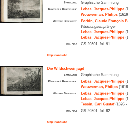
Graphische Sammlung
Sammlung:
Lebas, Jacques-Philippe
(1
Künstler / Hersteller:
Wouwerman, Philips
(1619
Forbin, Claude François 
Weitere Beteiligte:
Widmungsempfänger
Lebas, Jacques-Philippe
(1
Lebas, Jacques-Philippe
(1
GS 20301, fol. 91
Inv. Nr.:
Objektansicht
Die Wildschweinjagd
Graphische Sammlung
Sammlung:
Lebas, Jacques-Philippe
(1
Künstler / Hersteller:
Wouwerman, Philips
(1619
Lebas, Jacques-Philippe
(1
Weitere Beteiligte:
Lebas, Jacques-Philippe
(1
Tessin, Carl Gustaf
(1695 -
GS 20301, fol. 92
Inv. Nr.:
Objektansicht