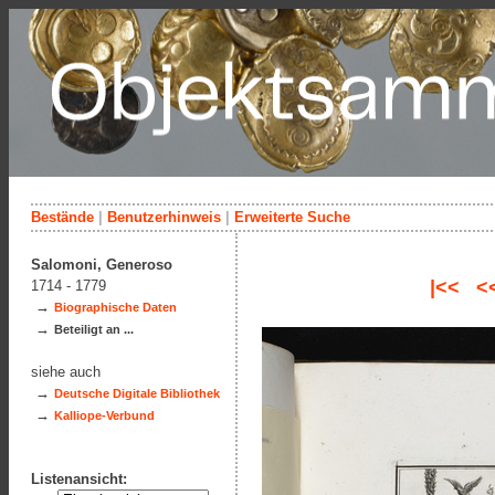
Bestände
|
Benutzerhinweis
|
Erweiterte Suche
Salomoni, Generoso
|<<
<
1714 - 1779
→
Biographische Daten
→
Beteiligt an ...
siehe auch
→
Deutsche Digitale Bibliothek
→
Kalliope-Verbund
Listenansicht: