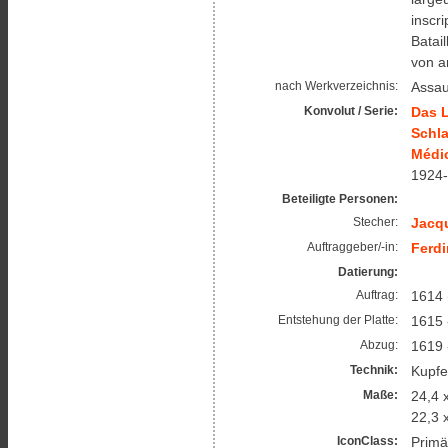
inscr
Batail
von a
Assau
nach Werkverzeichnis:
Das L
Konvolut / Serie:
Schla
Médic
1924-
Beteiligte Personen:
Jacqu
Stecher:
Ferdi
Auftraggeber/-in:
Datierung:
1614 
Auftrag:
1615 
Entstehung der Platte:
1619 
Abzug:
Kupfe
Technik:
24,4 
Maße:
22,3 
Primä
IconClass: