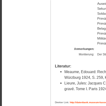
Ausei
Sekun
Solda
Primä
Primä
Belag
Primä
Militä
Primä
Anmerkungen:
Montierung:
Der St
Literatur:
Meaume, Edouard: Recher
Würzburg 1924, S. 259, K
Lieure, Jules: Jacques C
gravé. Tome I. Paris 1924,
Direkter Link:
http://datenbank.museum-kasse