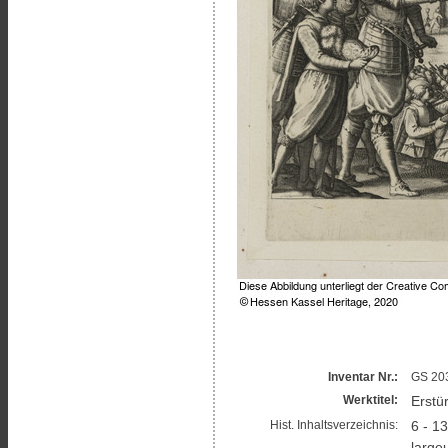
Inventar Nr.:
GS 203
Erstü
Werktitel:
6 - 1
Hist. Inhaltsverzeichnis:
large