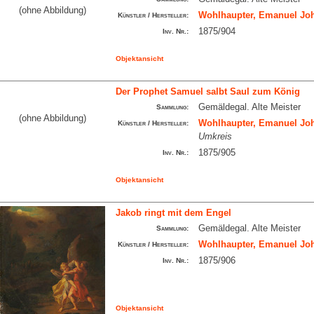
(ohne Abbildung)
Wohlhaupter, Emanuel Joh
Künstler / Hersteller:
1875/904
Inv. Nr.:
Objektansicht
Der Prophet Samuel salbt Saul zum König
Gemäldegal. Alte Meister
Sammlung:
(ohne Abbildung)
Wohlhaupter, Emanuel Joh
Künstler / Hersteller:
Umkreis
1875/905
Inv. Nr.:
Objektansicht
Jakob ringt mit dem Engel
Gemäldegal. Alte Meister
Sammlung:
Wohlhaupter, Emanuel Joh
Künstler / Hersteller:
1875/906
Inv. Nr.:
Objektansicht