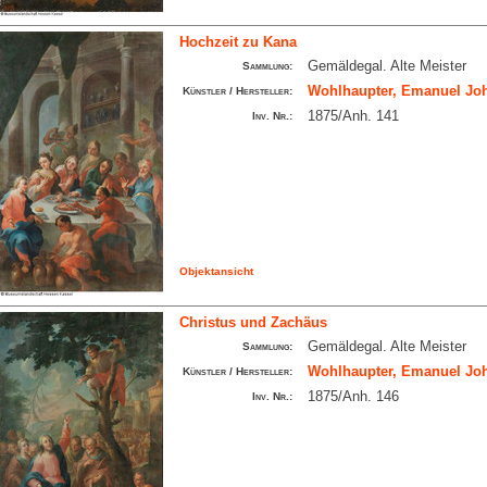
Hochzeit zu Kana
Gemäldegal. Alte Meister
Sammlung:
Wohlhaupter, Emanuel Joh
Künstler / Hersteller:
1875/Anh. 141
Inv. Nr.:
Objektansicht
Christus und Zachäus
Gemäldegal. Alte Meister
Sammlung:
Wohlhaupter, Emanuel Joh
Künstler / Hersteller:
1875/Anh. 146
Inv. Nr.: