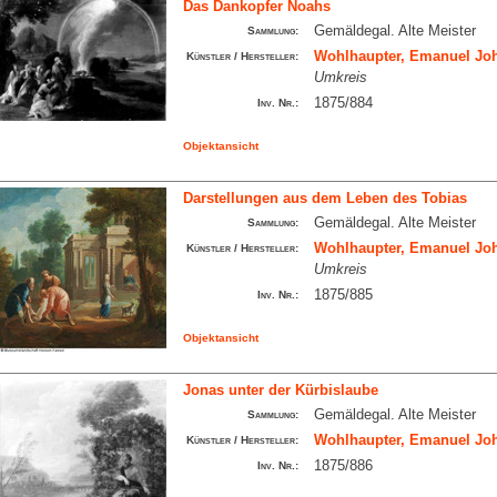
Das Dankopfer Noahs
Gemäldegal. Alte Meister
Sammlung:
Wohlhaupter, Emanuel Joh
Künstler / Hersteller:
Umkreis
1875/884
Inv. Nr.:
Objektansicht
Darstellungen aus dem Leben des Tobias
Gemäldegal. Alte Meister
Sammlung:
Wohlhaupter, Emanuel Joh
Künstler / Hersteller:
Umkreis
1875/885
Inv. Nr.:
Objektansicht
Jonas unter der Kürbislaube
Gemäldegal. Alte Meister
Sammlung:
Wohlhaupter, Emanuel Joh
Künstler / Hersteller:
1875/886
Inv. Nr.: