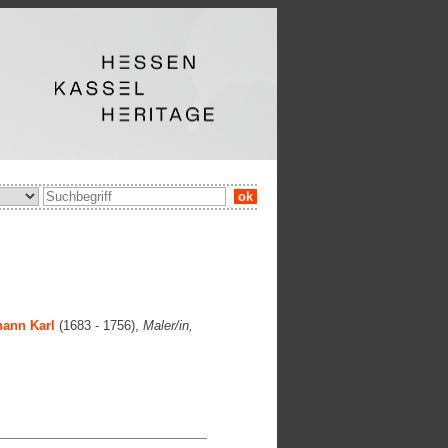
ok
ann Karl
(1683 - 1756),
Maler/in,