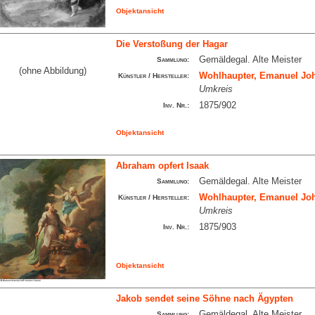
Objektansicht
Die Verstoßung der Hagar
Gemäldegal. Alte Meister
Sammlung:
(ohne Abbildung)
Wohlhaupter, Emanuel Joh
Künstler / Hersteller:
Umkreis
1875/902
Inv. Nr.:
Objektansicht
Abraham opfert Isaak
Gemäldegal. Alte Meister
Sammlung:
Wohlhaupter, Emanuel Joh
Künstler / Hersteller:
Umkreis
1875/903
Inv. Nr.:
Objektansicht
Jakob sendet seine Söhne nach Ägypten
Gemäldegal. Alte Meister
Sammlung: