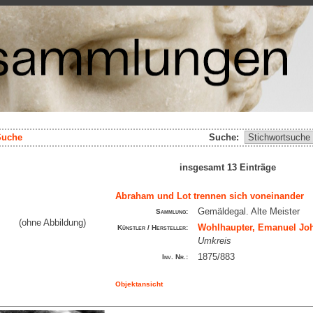
Suche
Suche:
insgesamt 13 Einträge
Abraham und Lot trennen sich voneinander
Gemäldegal. Alte Meister
Sammlung:
(ohne Abbildung)
Wohlhaupter, Emanuel Joh
Künstler / Hersteller:
Umkreis
1875/883
Inv. Nr.:
Objektansicht