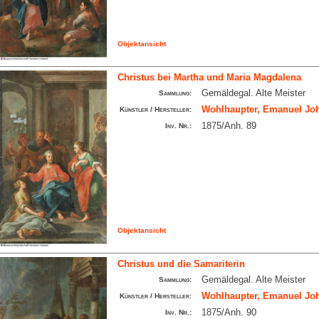
Objektansicht
Christus bei Martha und Maria Magdalena
Gemäldegal. Alte Meister
Sammlung:
Wohlhaupter, Emanuel Joh
Künstler / Hersteller:
1875/Anh. 89
Inv. Nr.:
Objektansicht
Christus und die Samariterin
Gemäldegal. Alte Meister
Sammlung:
Wohlhaupter, Emanuel Joh
Künstler / Hersteller:
1875/Anh. 90
Inv. Nr.: