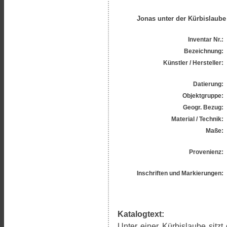
Jonas unter der Kürbislaube
Inventar Nr.:
Bezeichnung:
Künstler / Hersteller:
Datierung:
Objektgruppe:
Geogr. Bezug:
Material / Technik:
Maße:
Provenienz:
Inschriften und Markierungen:
Katalogtext:
Unter einer Kürbislaube sitzt