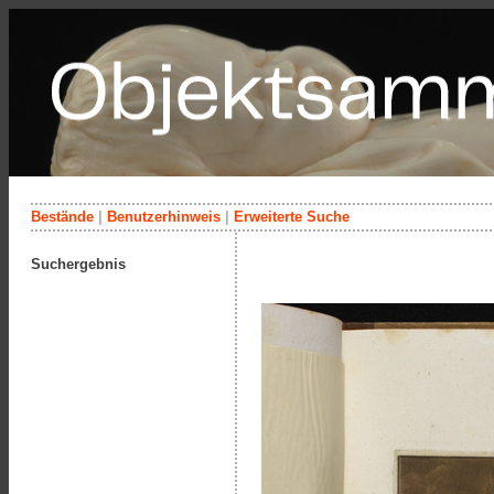
Bestände
|
Benutzerhinweis
|
Erweiterte Suche
Suchergebnis