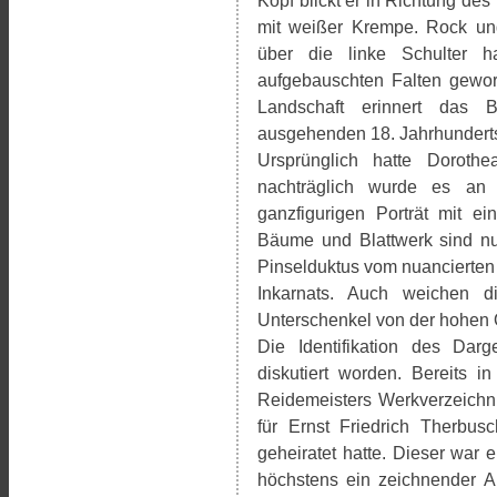
Kopf blickt er in Richtung des
mit weißer Krempe. Rock un
über die linke Schulter h
aufgebauschten Falten geworf
Landschaft erinnert das B
ausgehenden 18. Jahrhundert
Ursprünglich hatte Doroth
nachträglich wurde es an 
ganzfigurigen Porträt mit ei
Bäume und Blattwerk sind nur
Pinselduktus vom nuancierten 
Inkarnats. Auch weichen d
Unterschenkel von der hohen Qu
Die Identifikation des Darg
diskutiert worden. Bereits 
Reidemeisters Werkverzeichni
für Ernst Friedrich Therbus
geheiratet hatte. Dieser war ei
höchstens ein zeichnender Am