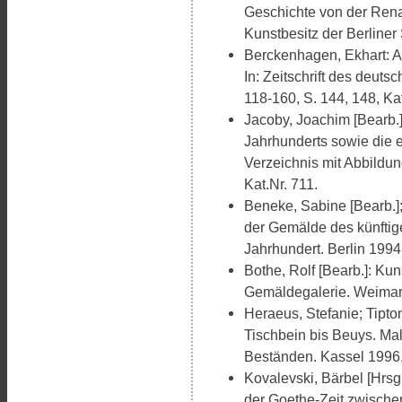
Geschichte von der Rena
Kunstbesitz der Berliner 
Berckenhagen, Ekhart: A
In: Zeitschrift des deuts
118-160, S. 144, 148, Kat
Jacoby, Joachim [Bearb.
Jahrhunderts sowie die 
Verzeichnis mit Abbildu
Kat.Nr. 711.
Beneke, Sabine [Bearb.];
der Gemälde des künftige
Jahrhundert. Berlin 1994,
Bothe, Rolf [Bearb.]: 
Gemäldegalerie. Weimar
Heraeus, Stefanie; Tipto
Tischbein bis Beuys. Mal
Beständen. Kassel 1996, 
Kovalevski, Bärbel [Hrsg
der Goethe-Zeit zwische