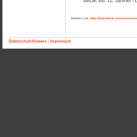
siècle. Bd. 12: Janinet -
Direkter Link:
http://datenbank.museum-kasse
Datenschutzhinweis
|
Impressum