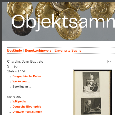
Bestände
|
Benutzerhinweis
|
Erweiterte Suche
Chardin, Jean Baptiste
|<<
Siméon
1699 - 1779
→
Biographische Daten
→
Werke von ...
→
Beteiligt an ...
siehe auch
→
Wikipedia
→
Deutsche Biographie
→
Digitaler Portraitindex