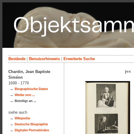
Bestände
|
Benutzerhinweis
|
Erweiterte Suche
Chardin, Jean Baptiste
|<<
Siméon
1699 - 1779
→
Biographische Daten
→
Werke von ...
→
Beteiligt an ...
siehe auch
→
Wikipedia
→
Deutsche Biographie
→
Digitaler Portraitindex