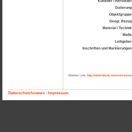
Künstler / Hersteller
Datierung
Objektgruppe
Geogr. Bezug
Material / Technik
Maße
Leihgeber
Inschriften und Markierungen
Direkter Link:
http://datenbank.museum-kasse
Datenschutzhinweis
|
Impressum