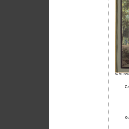
Go
Kü