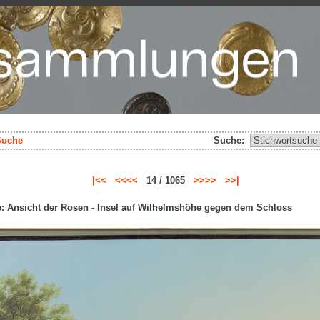
Suche
Suche:
|<<
<<<<
14 / 1065
>>>>
>>|
: Ansicht der Rosen - Insel auf Wilhelmshöhe gegen dem Schloss