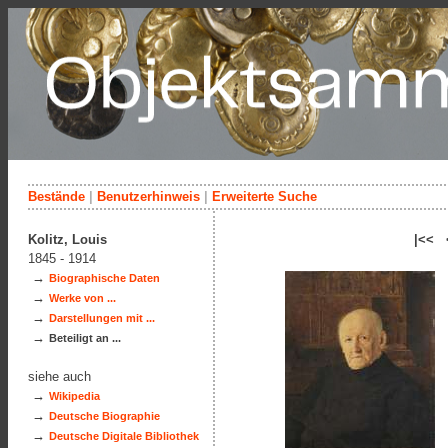
Bestände
|
Benutzerhinweis
|
Erweiterte Suche
Kolitz, Louis
|<< 
1845 - 1914
→
Biographische Daten
→
Werke von ...
→
Darstellungen mit ...
→
Beteiligt an ...
siehe auch
→
Wikipedia
→
Deutsche Biographie
→
Deutsche Digitale Bibliothek