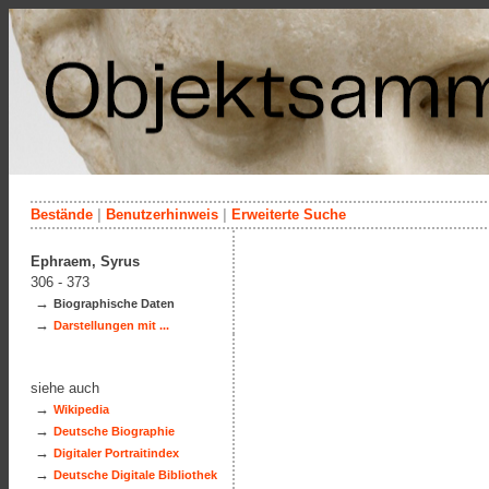
Bestände
|
Benutzerhinweis
|
Erweiterte Suche
Ephraem, Syrus
306 - 373
→
Biographische Daten
→
Darstellungen mit ...
siehe auch
→
Wikipedia
→
Deutsche Biographie
→
Digitaler Portraitindex
→
Deutsche Digitale Bibliothek