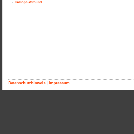
→
Kalliope-Verbund
Datenschutzhinweis
|
Impressum