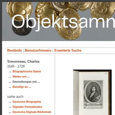
Bestände
|
Benutzerhinweis
|
Erweiterte Suche
Simonneau, Charles
1645 - 1728
→
Biographische Daten
→
Werke von ...
→
Darstellungen mit ...
→
Beteiligt an ...
siehe auch
→
Deutsche Biographie
→
Digitaler Portraitindex
→
Deutsche Digitale Bibliothek